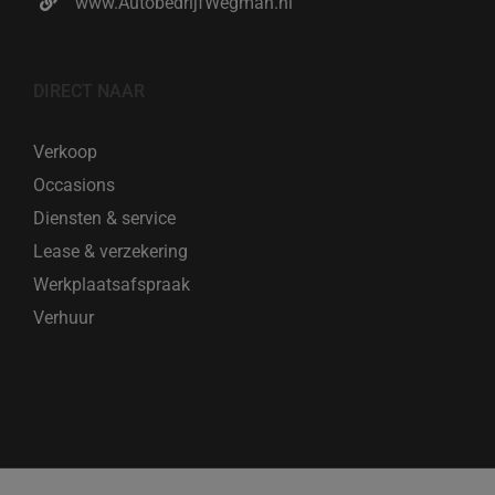
www.AutobedrijfWegman.nl
DIRECT NAAR
Verkoop
Occasions
Diensten & service
Lease & verzekering
Werkplaatsafspraak
Verhuur