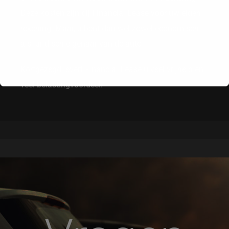
Deze kosten zijn bij Financial Lease voor uw eigen
rekening. Maar, u bent dan wel zowel economisch
als juridisch eigenaar van de auto.
Kortgezegd levert Financial Lease u veel vrijheid en
veel belastingvoordeel.