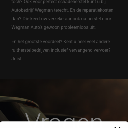
toch? Ook voor perfect schadeherstel kunt u bij
Autobedrijf Wegman terecht. En de reparatiekosten
dan? Die keert uw verzekeraar ook na herstel door
Wegman Auto’s gewoon probleemloos uit.
En het grootste voordeel? Kent u heel veel andere
ruitherstelbedrijven inclusief vervangend vervoer?
Juist!
Vragen